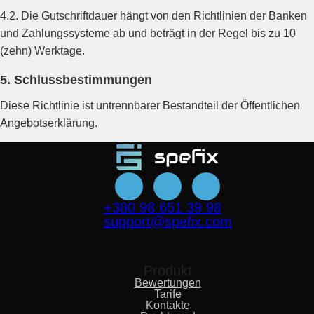
4.2. Die Gutschriftdauer hängt von den Richtlinien der Banken
und Zahlungssysteme ab und beträgt in der Regel bis zu 10
(zehn) Werktage.
5. Schlussbestimmungen
Diese Richtlinie ist untrennbarer Bestandteil der Öffentlichen
Angebotserklärung.
+380 98 651 39 98
support@spefix.com
Produkt
Bewertungen
Tarife
Kontakte