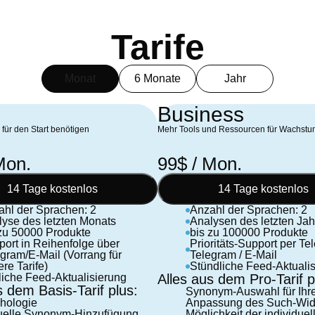
n
Tarife
Monat
6 Monate
Jahr
Business
 für den Start benötigen
Mehr Tools und Ressourcen für Wachstu
Mon.
99$ / Mon.
14 Tage kostenlos
14 Tage kostenlos
ahl der Sprachen: 2
Anzahl der Sprachen: 2
yse des letzten Monats
Analysen des letzten Jah
 zu 50000 Produkte
bis zu 100000 Produkte
ort in Reihenfolge über
Prioritäts-Support per Tel
gram/E-Mail (Vorrang für
Telegram / E-Mail
ere Tarife)
Stündliche Feed-Aktuali
iche Feed-Aktualisierung
Alles aus dem Pro-Tarif p
s dem Basis-Tarif plus:
Synonym-Auswahl für Ihr
hologie
Anpassung des Such-Wid
elle Synonym-Hinzufügung
Möglichkeit der individuel