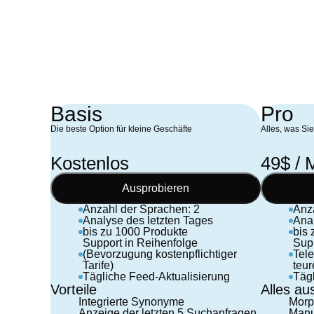
Zuverlässigkeit und Kundenorientierung sehr.
Spefix ist nicht nur ein Dienstleister, sondern ei
verlässlicher Technologiepartner, den wir
bedenkenlos jedem seriösen E-Commerce-
Unternehmen empfehlen.
Basis
Pro
Die beste Option für kleine Geschäfte
Alles, was Sie
Kostenlos
49$ / 
Ausprobieren
Anzahl der Sprachen: 2
Anz
Analyse des letzten Tages
Anal
bis zu 1000 Produkte
bis
Support in Reihenfolge
Supp
(Bevorzugung kostenpflichtiger
Tele
Tarife)
teur
Tägliche Feed-Aktualisierung
Tägl
Vorteile
Alles au
Integrierte Synonyme
Morp
Anzeige der letzten 5 Suchanfragen
Manu