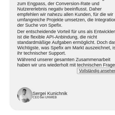
zum Engpass, der Conversion-Rate und
Nutzererlebnis negativ beeinflusst. Daher
empfehlen wir nahezu allen Kunden, für die wir
umfangreiche Projekte umsetzen, die Integratio
der Suche von Spefix.
Der entscheidende Vorteil für uns als Entwickler
ist die flexible API-Anbindung, die nicht
standardmäßige Aufgaben ermöglicht. Doch da
Wichtigste, was Spefix am Markt auszeichnet, is
ihr technischer Support.
Während unserer gesamten Zusammenarbeit
haben wir uns wiederholt mit technischen Frag
an das Team gewandt. Die
Vollständig ansehe
Reaktionsgeschwindigkeit ist sofort, die Beratu
umfassend, und vor allem zeigen sie
Bereitschaft, maßgeschneiderte Funktionen zu
entwickeln und Lösungen an die spezifischen
Sergei Kunichnik
Bedürfnisse unserer Kunden anzupassen.
CEO bei UNWEB
Dieses Engagement und diese Flexibilität sind
für komplexe Projekte von entscheidender
Bedeutung. Als Partner schätzen wir diese