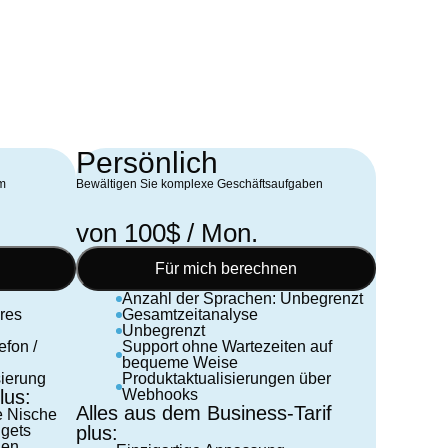
öffentlichen Fallstudie zu, denn diese
Kennzahlen sind wirklich aussagekräftig für E-
Commerce.
Persönlich
m
Bewältigen Sie komplexe Geschäftsaufgaben
von 100$ / Mon.
Für mich berechnen
Anzahl der Sprachen: Unbegrenzt
res
Gesamtzeitanalyse
Unbegrenzt
efon /
Support ohne Wartezeiten auf
bequeme Weise
sierung
Produktaktualisierungen über
lus:
Webhooks
Alles aus dem Business-Tarif
e Nische
gets
plus:
len