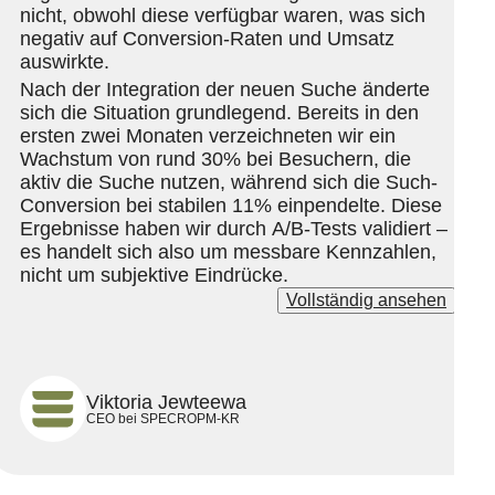
nicht, obwohl diese verfügbar waren, was sich
negativ auf Conversion-Raten und Umsatz
auswirkte.
Nach der Integration der neuen Suche änderte
sich die Situation grundlegend. Bereits in den
ersten zwei Monaten verzeichneten wir ein
Wachstum von rund 30% bei Besuchern, die
aktiv die Suche nutzen, während sich die Such-
Conversion bei stabilen 11% einpendelte. Diese
Ergebnisse haben wir durch A/B-Tests validiert –
es handelt sich also um messbare Kennzahlen,
nicht um subjektive Eindrücke.
Vollständig ansehen
Aktuell zeigt die Suche auf unserer Seite
99,9 %
erfolgreiche Anfragen
– Nutzer finden genau
das Gesuchte, was sich in steigenden
Bestellzahlen und verbesserter Website-
Interaktion widerspiegelt.
Viktoria Jewteewa
CEO bei SPECROPM-KR
Diese Erfahrung hat für uns erneut bewiesen:
Suchfunktionalität ist eines der wichtigsten
Instrumente für jeden Online-Shop
. Wir sind
mit dem Ergebnis zufrieden und stimmten einer