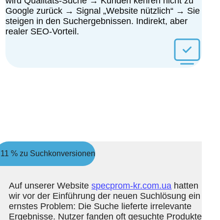
wird Qualitäts-Suche → Kunden kehren nicht zu
Google zurück → Signal „Website nützlich“ → Sie
steigen in den Suchergebnissen. Indirekt, aber
realer SEO-Vorteil.
 11 % zu Suchkonversionen
Auf unserer Website
specprom-kr.com.ua
hatten
wir vor der Einführung der neuen Suchlösung ein
ernstes Problem: Die Suche lieferte irrelevante
Ergebnisse. Nutzer fanden oft gesuchte Produkte