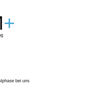
M
+
ag
stphase bei uns