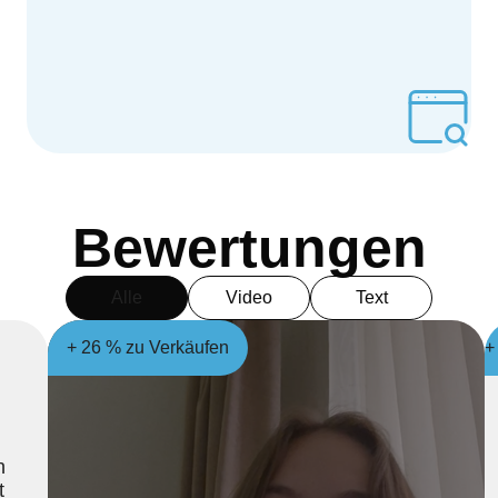
Bewertungen
Alle
Video
Text
+ 26 % zu Verkäufen
+
n
t