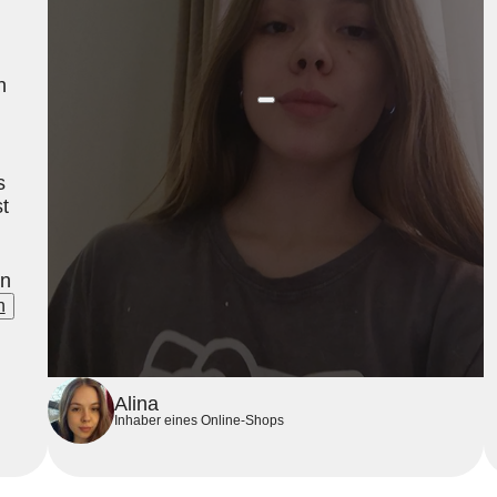
n
s
t
en
n
ng
Alina
Inhaber eines Online-Shops