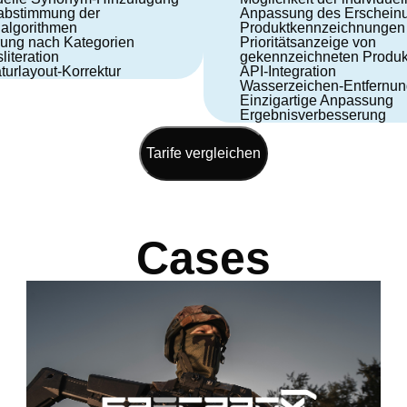
abstimmung der
Anpassung des Erscheinu
algorithmen
Produktkennzeichnungen
erung nach Kategorien
Prioritätsanzeige von
literation
gekennzeichneten Produk
turlayout-Korrektur
API-Integration
Wasserzeichen-Entfernun
Einzigartige Anpassung
Ergebnisverbesserung
Tarife vergleichen
Cases