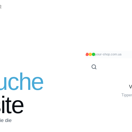
e
your-shop.com.ua
uche
V
ite
Tippe
ie die