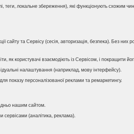
лі, теги, локальне збереження), які функціонують схожим чи
кції сайту та Сервісу (сесія, авторизація, безпека). Без них 
іти, як користувачі взаємодіють із Сервісом, і покращити йог
ивідуальні налаштування (наприклад, мову інтерфейсу).
я для показу персоналізованої реклами та ремаркетингу.
редньо нашим сайтом.
ми сервісами (аналітика, реклама).