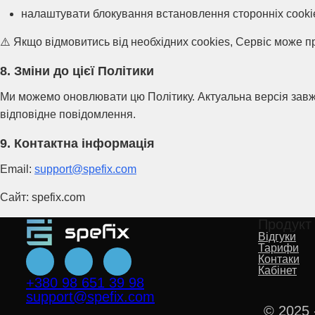
налаштувати блокування встановлення сторонніх cooki
⚠️ Якщо відмовитись від необхідних cookies, Сервіс може 
8. Зміни до цієї Політики
Ми можемо оновлювати цю Політику. Актуальна версія завжд
відповідне повідомлення.
9. Контактна інформація
Email:
support@spefix.com
Сайт: spefix.com
Продукт
Відгуки
Тарифи
Контаки
Кабінет
+380 98 651 39 98
support@spefix.com
© 2025 