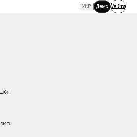
УКР
Демо
Увійти
дібні
ляють