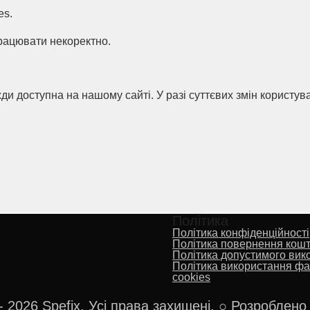
es.
працювати некоректно.
и доступна на нашому сайті. У разі суттєвих змін користув
Політика
Політика конфіденційності
Політика повернення кошт
Політика допустимого вик
Політика використання фа
cookies
- 2026 Spefix. Усі права захищені. ○ Розроблен