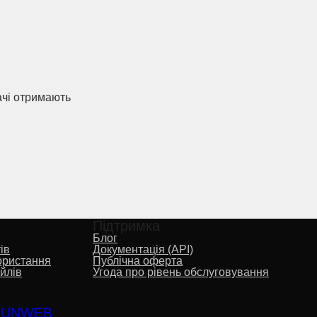
ачі отримають
Підтримка
Блог
ів
Документація (API)
ористання
Публічна оферта
йлів
Угода про рівень обслуговування
о
UNWEB