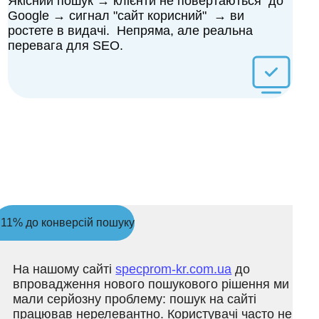
Якісний пошук → клієнти не повертаються до
Google → сигнал "сайт корисний" → ви
ростете в видачі. Непряма, але реальна
перевага для SEO.
 11% до конверсій пошуку
На нашому сайті
specprom-kr.com.ua
до
впровадження нового пошукового рішення ми
мали серйозну проблему: пошук на сайті
працював нерелевантно. Користувачі часто не