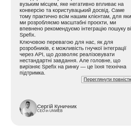
вузьким місцем, яке негативно впливає на
конверсію та користувацький досвід. Саме
тому практично всім нашим клієнтам, для як
ми розробляємо масштабні проєкти, ми
впевнено рекомендуємо інтеграцію пошуку в
Spefix.
Ключовою перевагою для нас, як для
розробників, є можливість гнучкої інтеграції
через API, що дозволяє реалізовувати
нестандартні завдання. Але головне, що
вирізняє Spefix на ринку — це їхня технічна
підтримка.
Переглянути повніст
За весь час нашої співпраці ми неодноразов
зверталися з технічними питаннями. Команд
реагує миттєво, надає вичерпні консультації,
що найцінніше — готова йти назустріч у
розробці кастомного функціоналу та адаптаці
Сергій Куничник
рішень під специфічні потреби наших клієнтів
CEO in UNWEB
Такий рівень залученості та гнучкості є
надзвичайно важливим у складних проєктах.
Ми, як партнери, високо цінуємо таку