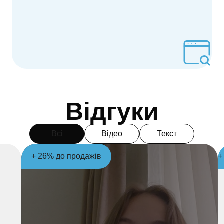
Відгуки
Всі
Відео
Текст
+ 26% до продажів
+