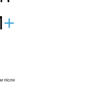
M
+
и після