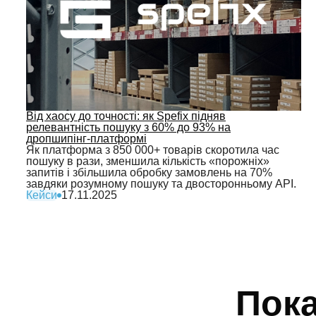
Від хаосу до точності: як Spefix підняв
релевантність пошуку з 60% до 93% на
дропшипінг‑платформі
Як платформа з 850 000+ товарів скоротила час
пошуку в рази, зменшила кількість «порожніх»
запитів і збільшила обробку замовлень на 70%
завдяки розумному пошуку та двосторонньому API.
Кейси
17.11.2025
Пока