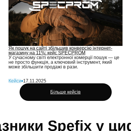
Як пошук на сайті збільшив конверсію інтернет-
магазину на 11%: кейс SPECPROM
У сучасному світі електронної комерції пошук — це
не просто функція, а ключовий інструмент, який
може збільшити продажі в рази.
Кейси
17.11.2025
Більше кейсів
зники Spefix у ц