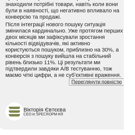
знаходили потрібні товари, навіть коли вони
були в наявності, що негативно впливало на
конверсію та продажі.
Після інтеграції нового пошуку ситуація
змінилася кардинально. Уже протягом перших
двох місяців ми зафіксували зростання
кількості відвідувачів, які активно
користуються пошуком, приблизно на 30%, а
конверсія з пошуку вийшла на стабільний
рівень близько 11%. Ці результати ми
підтвердили завдяки A/B тестуванню, тож
маємо чіткі цифри, а не субʼєктивні враження.
Переглянути повністю
На даний момент пошук на нашому сайті
показує
99.9% успішних запитів
—
користувачі знаходять саме те, що шукають, а
ми бачимо це у зростанні кількості замовлень
та покращенні якості взаємодії з сайтом.
Вікторія Євтєєва
CEO in SPECROPM-KR
Для нас цей досвід ще раз довів:
пошук є
одним з головних інструментів будь-якого
інтернет-магазину
. Ми задоволені
отриманим результатом і погодилися на