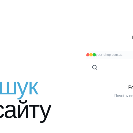
your-shop.com.ua
шук
Р
Почніть в
сайту