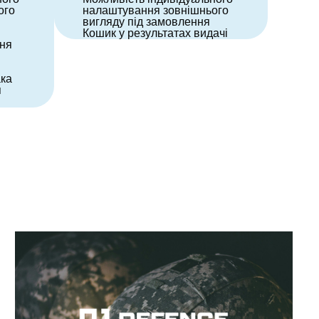
ого
налаштування зовнішнього
вигляду під замовлення
Кошик у результатах видачі
ння
ака
я