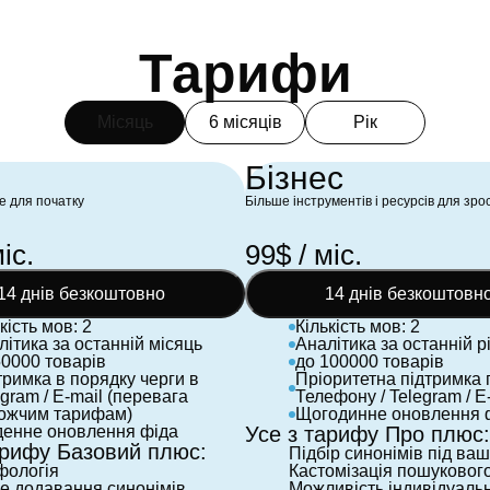
Тарифи
Місяць
6 місяців
Рік
Бізнес
е для початку
Більше інструментів і ресурсів для зр
іс.
99$ / міс.
14 днів безкоштовно
14 днів безкоштовн
кість мов: 2
Кількість мов: 2
літика за останній місяць
Аналітика за останній р
50000 товарів
до 100000 товарів
тримка в порядку черги в
Пріоритетна підтримка 
gram / E-mail (перевага
Телефону / Telegram / E
ожчим тарифам)
Щогодинне оновлення 
енне оновлення фіда
Усе з тарифу Про плюс:
арифу Базовий плюс:
Підбір синонімів під ваш
ологія
Кастомізація пошукового
е додавання синонімів
Можливість індивідуаль