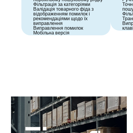
Фільтрація за категоріями
Точн
Валідація товарного фіда з
пошу
відображенням помилок і
Філь
рекомендаціями щодо їх
Тран
виправлення
Випр
Виправлення помилок
клав
Мобільна версія