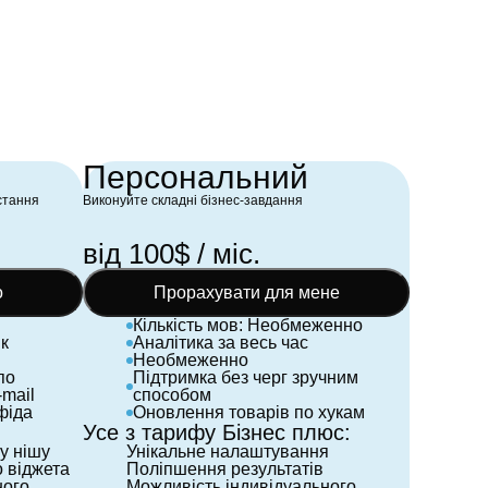
публічний кейс, адже ці показники дійсно є
показовими для e-commerce.
Персональний
остання
Виконуйте складні бізнес-завдання
від 100$ / міс.
о
Прорахувати для мене
Кількість мов: Необмеженно
ік
Аналітика за весь час
Необмеженно
по
Підтримка без черг зручним
-mail
способом
фіда
Оновлення товарів по хукам
Усе з тарифу Бізнес плюс:
у нішу
Унікальне налаштування
 віджета
Поліпшення результатів
ного
Можливість індивідуального