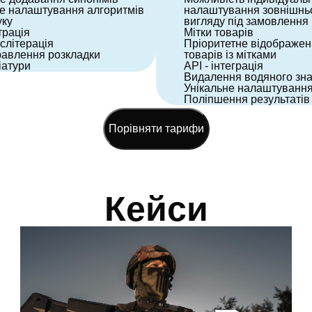
е налаштування алгоритмів
налаштування зовнішнь
ку
вигляду під замовлення
трація
Мітки товарів
слітерація
Пріоритетне відображе
авлення розкладки
товарів із мітками
іатури
API - інтеграція
Видалення водяного зн
Унікальне налаштуванн
Поліпшення результатів
Порівняти тарифи
Кейси