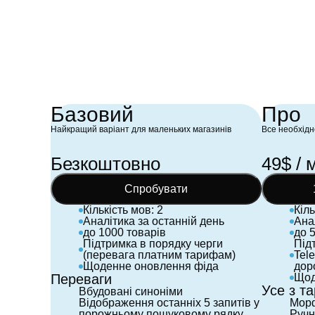
надійність та клієнтоорієнтованість.
Spefix — це не просто сервіс, а надійний
технологічний партнер, якого ми без вагань
рекомендуємо для будь-якого серйозного e-
commerce бізнесу.
Базовий
Про
Найкращий варіант для маленьких магазинів
Все необхідн
Безкоштовно
49$ / м
Cпробувати
Кількість мов: 2
Кіль
Аналітика за останній день
Ана
до 1000 товарів
до 
Підтримка в порядку черги
Під
(перевага платним тарифам)
Tele
Щоденне оновлення фіда
дор
Переваги
Щод
Усе з т
Вбудовані синоніми
Відображення останніх 5 запитів у
Морф
порожньому пошуковому рядку
Ручн