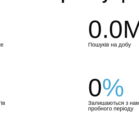
0.0
же
Пошуків на добу
0
%
ів
Залишаються з нам
пробного періоду