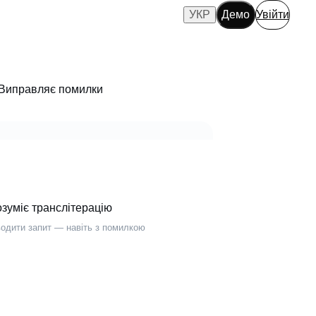
УКР
Демо
Увійти
Виправляє помилки
озуміє транслітерацію
водити запит — навіть з помилкою