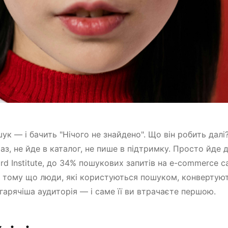
ук — і бачить "Нічого не знайдено". Що він робить далі
з, не йде в каталог, не пише в підтримку. Просто йде 
d Institute, до 34% пошукових запитів на e-commerce с
и тому що люди, які користуються пошуком, конвертуют
йгарячіша аудиторія — і саме її ви втрачаєте першою.