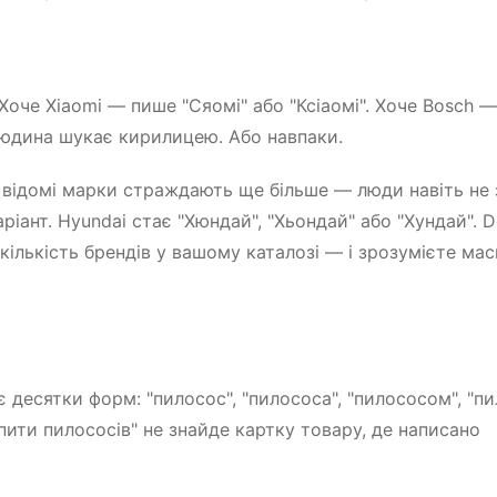
 Хоче Xiaomi — пише "Сяомі" або "Ксіаомі". Хоче Bosch 
людина шукає кирилицею. Або навпаки.
 відомі марки страждають ще більше — люди навіть не 
ріант. Hyundai стає "Хюндай", "Хьондай" або "Хундай". 
 кількість брендів у вашому каталозі — і зрозумієте ма
десятки форм: "пилосос", "пилососа", "пилососом", "пи
ити пилососів" не знайде картку товару, де написано