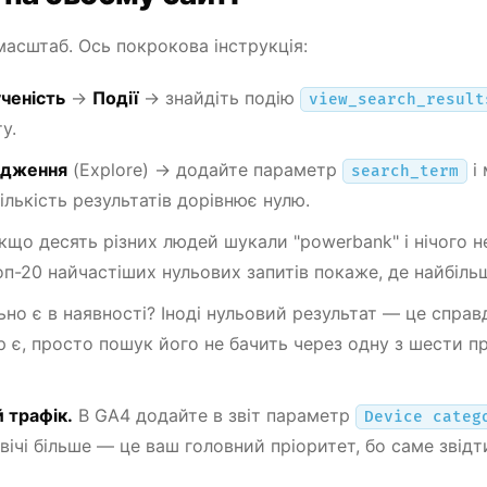
асштаб. Ось покрокова інструкція:
ченість
→
Події
→ знайдіть подію
view_search_result
у.
ідження
(Explore) → додайте параметр
і
search_term
ількість результатів дорівнює нулю.
що десять різних людей шукали "powerbank" і нічого н
п-20 найчастіших нульових запитів покаже, де найбільш
но є в наявності? Іноді нульовий результат — це справ
ар є, просто пошук його не бачить через одну з шести п
 трафік.
В GA4 додайте в звіт параметр
Device categ
вічі більше — це ваш головний пріоритет, бо саме звідт