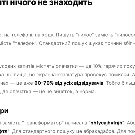
ті нічого не знаходить
на телефоні, на ходу. Пишуть "пилос" замість "пилосос
мість "телефон". Стандартний пошук шукає точний збіг 
кових запитів містять опечатки — це 10% гарячих покуп
ра ще вища, бо екранна клавіатура провокує помилки. 
зинах — це вже
60–70% від усіх відвідувачів
. Тобто більш
 де опечатка — це не виняток, а норма.
ури
і замість "трансформатор" написала
"nhfycajhvfnjh"
. Аб
фтл"
. Для стандартного пошуку це абракадабра. Для п