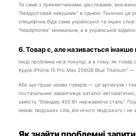
Те саме з прикметниками, дієсловами, множино
"бездротовий навушник" в однині. Технічно це рі
специфічна біда саме української та інших слов'
"headphones" мінімальна, а в українській відмін
6. Товар є, але називається інакше 
Іноді проблема не в покупці, а в тому, як това
Apple iPhone 15 Pro Max 256GB Blue Titanium" —
Або ще гірше: назви товарів — це артикули і те
постачальник завантажує каталог автоматично,
замість "блендер 450 Вт нержавіюча сталь". По
немає людських слів, він нічого людського і не 
Як знайти проблемні запити