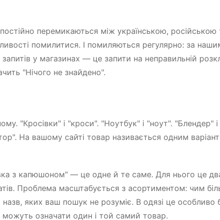
 постійно перемикаються між українською, російською 
ивості помилитися. І помиляються регулярно: за наши
запитів у магазинах — це запити на неправильній розкл
чить "Нічого не знайдено".
у. "Кросівки" і "кроси". "Ноутбук" і "ноут". "Блендер" і
ятор". На вашому сайті товар називається одним варіан
вка з капюшоном" — це одне й те саме. Для нього це два
ьтатів. Проблема масштабується з асортиментом: чим бі
 назв, яких ваш пошук не розуміє. В одязі це особливо 
н" можуть означати один і той самий товар.