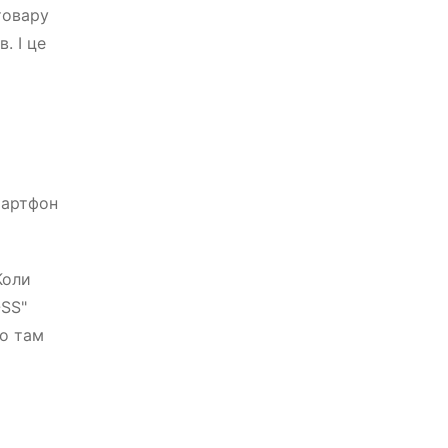
товару
. І це
Смартфон
Коли
-SS"
що там