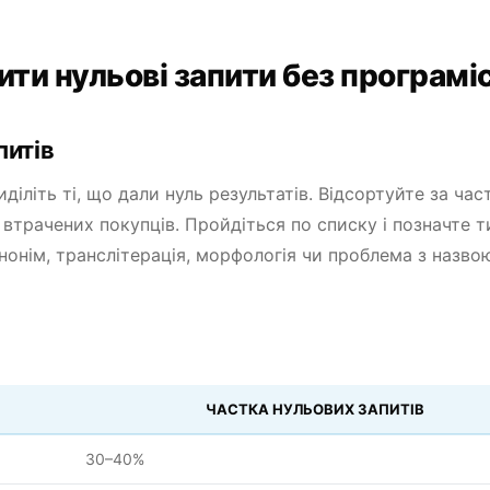
ти нульові запити без програміс
питів
виділіть ті, що дали нуль результатів. Відсортуйте за ч
ь втрачених покупців. Пройдіться по списку і позначте т
нонім, транслітерація, морфологія чи проблема з назво
ЧАСТКА НУЛЬОВИХ ЗАПИТІВ
30–40%