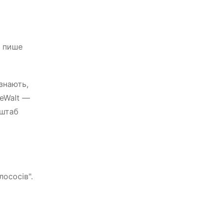
— пише
знають,
DeWalt —
сштаб
лососів".