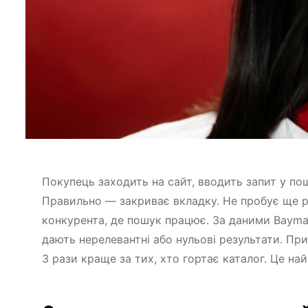
Покупець заходить на сайт, вводить запит у пош
Правильно — закриває вкладку. Не пробує ще ра
конкурента, де пошук працює. За даними Baymar
дають нерелевантні або нульові результати. Пр
3 рази краще за тих, хто гортає каталог. Це на