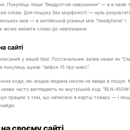
ю. Покупець пише "бездротові навушники" — а в назві 
зні слова. Для пошуку без морфології — нуль результатів
янських мов — в англійській різниця між "headphone" і
ок може змінити слово до невпізнання.
на сайті
р описаний у вашій базі. Постачальник залив назви як "
 а покупець шукає "айфон 15 про макс".
хнічні коди, які жодна людина ніколи не введе в пошук. 
 назви часто виглядають як внутрішній код: "BLN-450W
шук працює з тим, що написано в картці товару — і як
знайде.
 на своєму сайті