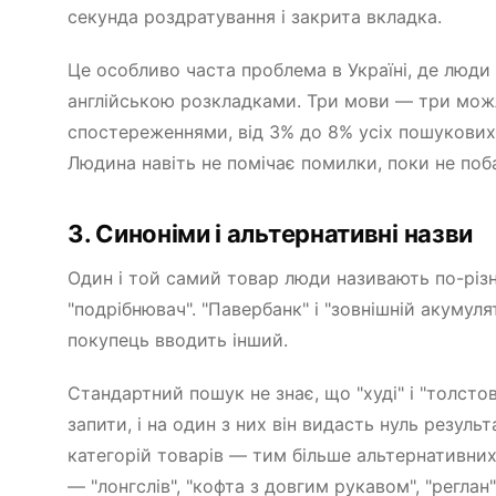
секунда роздратування і закрита вкладка.
Це особливо часта проблема в Україні, де люди
англійською розкладками. Три мови — три можл
спостереженнями, від 3% до 8% усіх пошукових 
Людина навіть не помічає помилки, поки не поба
3. Синоніми і альтернативні назви
Один і той самий товар люди називають по-різном
"подрібнювач". "Павербанк" і "зовнішній акумул
покупець вводить інший.
Стандартний пошук не знає, що "худі" і "толсто
запити, і на один з них він видасть нуль резул
категорій товарів — тим більше альтернативних
— "лонгслів", "кофта з довгим рукавом", "регла