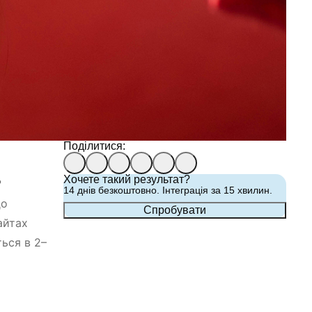
Поділитися:
Хочете такий результат?
?
14 днів безкоштовно. Інтеграція за 15 хвилин.
до
Cпробувати
айтах
ься в 2–