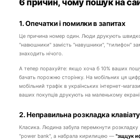
6 причин, чому пошук на сай
1. Опечатки і помилки в запитах
Це причина номер один. Люди друкують швидко, 
"навюшники" замість "навушники", "тилифон" за
знаходить нічого.
А тепер порахуйте: якщо хоча б 10% ваших пошу
бачать порожню сторінку. На мобільних ця циф
мобільний трафік в українських інтернет-мага
ваших покупців друкують на маленькому екрані,
2. Неправильна розкладка клавіат
Класика. Людина забула перемкнути розкладку 
"power bank", а набрала кирилицею —
"зщцук и