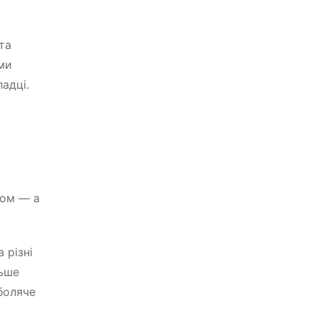
та
ми
адці.
том — а
 різні
льше
боляче