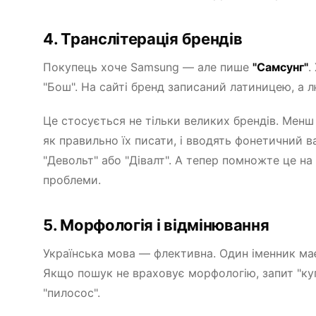
4. Транслітерація брендів
Покупець хоче Samsung — але пише
"Самсунг"
.
"Бош". На сайті бренд записаний латиницею, а 
Це стосується не тільки великих брендів. Менш
як правильно їх писати, і вводять фонетичний ва
"Девольт" або "Дівалт". А тепер помножте це на
проблеми.
5. Морфологія і відмінювання
Українська мова — флективна. Один іменник має 
Якщо пошук не враховує морфологію, запит "куп
"пилосос".