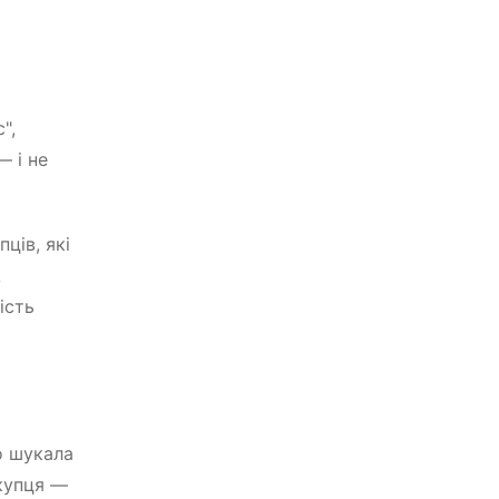
",
— і не
ців, які
А
ість
о шукала
окупця —