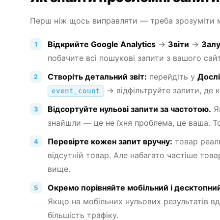
Перш ніж щось виправляти — треба зрозуміти м
Відкрийте Google Analytics
→
Звіти
→
Залу
побачите всі пошукові запити з вашого сайт
Створіть детальний звіт:
перейдіть у
Досл
→ відфільтруйте запити, де к
event_count
Відсортуйте нульові запити за частотою.
Як
знайшли — це не їхня проблема, це ваша. То
Перевірте кожен запит вручну:
товар реаль
відсутній товар. Але набагато частіше тов
вище.
Окремо порівняйте мобільний і десктопний
Якщо на мобільних нульових результатів вд
більшість трафіку.