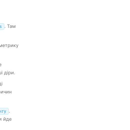
. Там
s
 метрику
е
і діри.
ді
ричин
.
ory
и йде