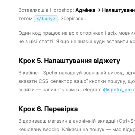
Вставляєш в Horoshop:
Адмінка → Налаштуванн
тегом
. Зберігаєш.
</body>
Один код працює на всіх сторінках і всіх мовних
не з цієї статті. Якщо не знаєш куди вставити 
Крок 5. Налаштування віджету
В кабінеті Spefix налаштуй зовнішній вигляд від
вказати CSS-селектор вашої кнопки пошуку, щоб
знайти — напишіть нам в Telegram
@spefix_pm
і
Крок 6. Перевірка
Відкриваєш магазин в анонімній вкладці (Ctrl+
кешовану версію. Клікаєш на пошук — має відкр