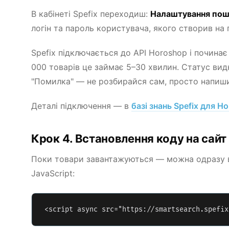
В кабінеті Spefix переходиш:
Налаштування пошу
логін та пароль користувача, якого створив на
Spefix підключається до API Horoshop і почина
000 товарів це займає 5–30 хвилин. Статус вид
"Помилка" — не розбирайся сам, просто напиши 
Деталі підключення — в
базі знань Spefix для H
Крок 4. Встановлення коду на сайт
Поки товари завантажуються — можна одразу вс
JavaScript:
<script async src="https://smartsearch.spefix