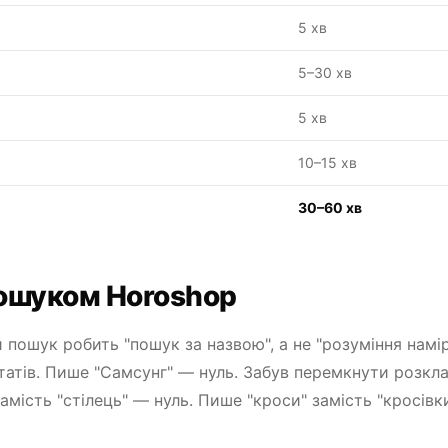
5 хв
5–30 хв
5 хв
10–15 хв
30–60 хв
пошуком Horoshop
пошук робить "пошук за назвою", а не "розуміння намі
татів. Пише "Самсунг" — нуль. Забув перемкнути розкла
 замість "стілець" — нуль. Пише "кроси" замість "кросівк