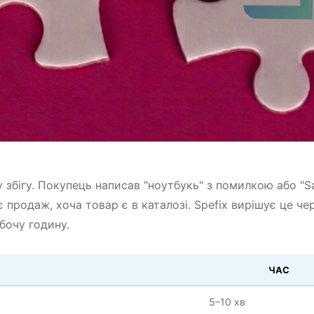
збігу. Покупець написав "ноутбукь" з помилкою або "
продаж, хоча товар є в каталозі. Spefix вирішує це че
обочу годину.
ЧАС
5–10 хв