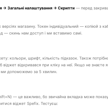
я → Загальні налаштування → Скрипти
— перед закрив
 версіях магазину. Токен індивідуальний — копіюй з каб
код — скинь нам доступ і ми вставимо самі.
жету: кольори, шрифт, кількість підказок. Також потрібн
 віджет відкривався при кліку на неї. Якщо не знаєте я
 ми допоможемо за 5 хвилин.
Shift+N) — це важливо, бо звичайна вкладка може показ
итися віджет Spefix. Тестуєш: