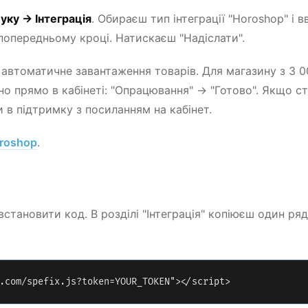
ку → Інтеграція
. Обираєш тип інтеграції "Horoshop" і 
 попередньому кроці. Натискаєш "Надіслати".
є автоматичне завантаження товарів. Для магазину з 3 
но прямо в кабінеті: "Опрацювання" → "Готово". Якщо с
в підтримку з посиланням на кабінет.
oroshop
.
тановити код. В розділі "Інтеграція" копіюєш один ря
.com/spefix.js?token=YOUR_TOKEN"></script>