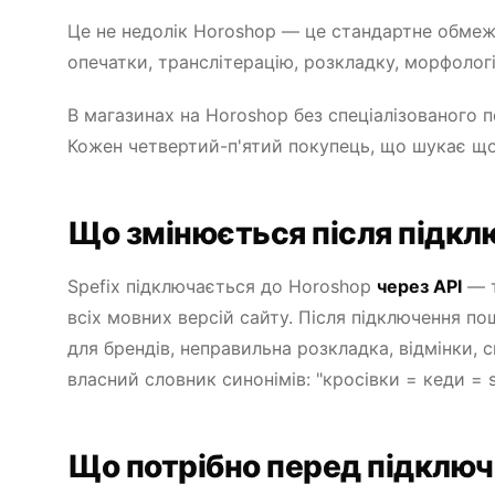
Це не недолік Horoshop — це стандартне обмеж
опечатки, транслітерацію, розкладку, морфологі
В магазинах на Horoshop без спеціалізованого 
Кожен четвертий-п'ятий покупець, що шукає щос
Що змінюється після підкл
Spefix підключається до Horoshop
через API
— т
всіх мовних версій сайту. Після підключення п
для брендів, неправильна розкладка, відмінки,
власний словник синонімів: "кросівки = кеди = s
Що потрібно перед підклю