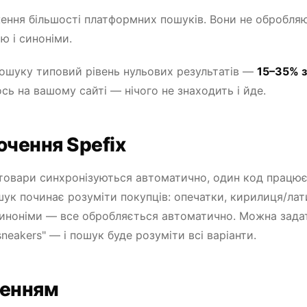
ення більшості платформних пошуків. Вони не обробля
ю і синоніми.
пошуку типовий рівень нульових результатів —
15–35% з
ь на вашому сайті — нічого не знаходить і йде.
ючення Spefix
овари синхронізуються автоматично, один код працює
ошук починає розуміти покупців: опечатки, кирилиця/ла
 синоніми — все обробляється автоматично. Можна задат
neakers" — і пошук буде розуміти всі варіанти.
ченням