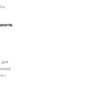
ють
апитів
.
 для
тиниця
и і