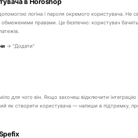
тувача в Horoshop
 допомогою логіна і пароля окремого користувача. Не с
з обмеженими правами. Це безпечно: користувач бачить
латежів.
ни
→ "Додати"
міло для чого він. Якщо захочеш відключити інтеграцію
ний як створити користувача — напиши в підтримку, п
Spefix