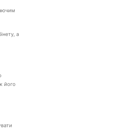
аючим
інету, а
о
к його
увати