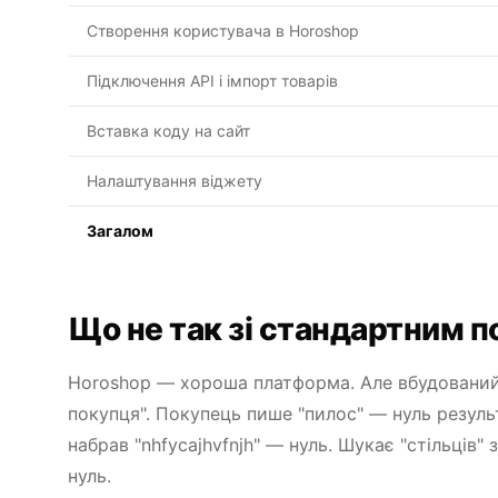
Створення користувача в Horoshop
Підключення API і імпорт товарів
Вставка коду на сайт
Налаштування віджету
Загалом
Що не так зі стандартним 
Horoshop — хороша платформа. Але вбудований 
покупця". Покупець пише "пилос" — нуль резуль
набрав "nhfycajhvfnjh" — нуль. Шукає "стільців"
нуль.