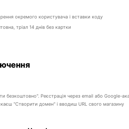
рення окремого користувача і вставки коду
овна, тріал 14 днів без картки
лючення
ти безкоштовно". Реєстрація через email або Google-ака
скаєш "Створити домен" і вводиш URL свого магазину