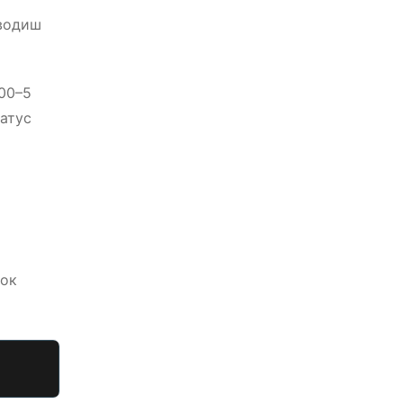
вводиш
000–5
татус
док