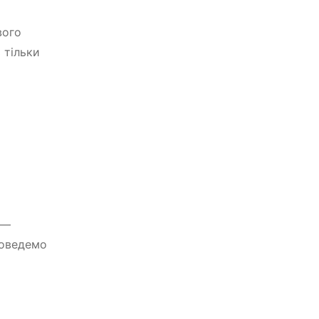
вого
 тільки
 —
роведемо