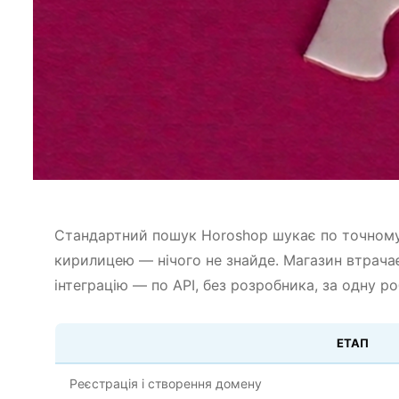
Стандартний пошук Horoshop шукає по точному 
кирилицею — нічого не знайде. Магазин втрачає 
інтеграцію — по API, без розробника, за одну р
ЕТАП
Реєстрація і створення домену