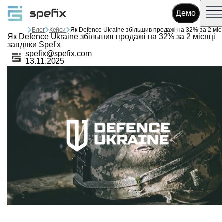
Демо
Блог
Кейси
Як Defence 
Як Defence Ukraine збільшив продажі на 32% за 2 місяці
завдяки Spefix
spefix@spefix.com
13.11.2025