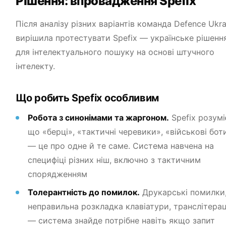
Рішення: впровадження Spefix
Після аналізу різних варіантів команда Defence Ukra
вирішила протестувати Spefix — українське рішенн
для інтелектуального пошуку на основі штучного
інтелекту.
Що робить Spefix особливим
Робота з синонімами та жаргоном.
Spefix розумі
що «берці», «тактичні черевики», «військові бот
— це про одне й те саме. Система навчена на
специфіці різних ніш, включно з тактичним
спорядженням
Толерантність до помилок.
Друкарські помилки
неправильна розкладка клавіатури, транслітерац
— система знайде потрібне навіть якщо запит