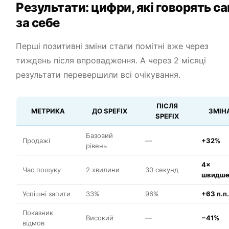
Результати: цифри, які говорять са
за себе
Перші позитивні зміни стали помітні вже через
тиждень після впровадження. А через 2 місяці
результати перевершили всі очікування.
ПІСЛЯ
МЕТРИКА
ДО SPEFIX
ЗМІН
SPEFIX
Базовий
Продажі
—
+32%
рівень
4×
Час пошуку
2 хвилини
30 секунд
швидш
Успішні запити
33%
96%
+63 п.п.
Показник
Високий
—
−41%
відмов